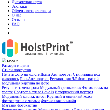
Дисконтная карта
Закладки
Обмен - возврат товара
О нас
Отзывы
FAQ
Размеры и цены
Стили портретов
Печать фото на холсте
Дрим-Арт портрет
Стилизация под
живопись
Поп-Арт портрет
Реставрация Ч/Б фотографий
Модульная картина по фото
Ретушь и замена фона
Модульный фотоколлаж
Фотоколлаж на
холсте
Портрет в стиле Love Is
Исторический портрет
Модульный коллаж из сот
Круглый и овальный холст
Фотокартина с часами
Фотоколлаж он-лайн
Магазин фотокартин
Репродукции картин
Модульные картины
Рамки для картин