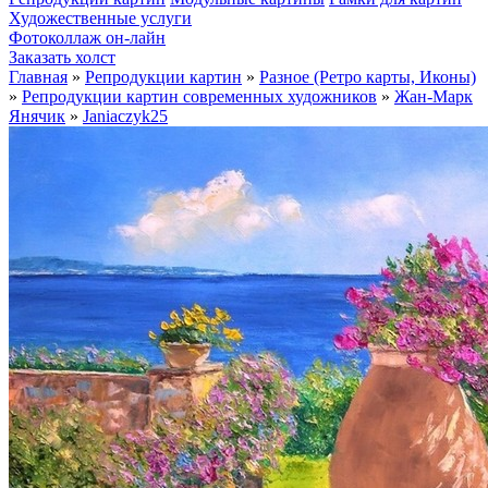
Художественные услуги
Фотоколлаж он-лайн
Заказать холст
Главная
»
Репродукции картин
»
Разное (Ретро карты, Иконы)
»
Репродукции картин современных художников
»
Жан-Марк
Янячик
»
Janiaczyk25