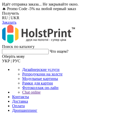
Идёт отправка заказа... Не закрывайте окно.
🔥 Promo Code -5%
на любой первый заказ
Получить
RU
|
UKR
Заказать
Поиск по каталогу
Что ищем?
Оберiть мову
УКР
|
РУС
Дизайнерские услуги
Репродукции на холсте
Модульные картины
Рамки для картин
Фотоколлаж он-лайн
Chat online
Контакты
Доставка
Оплата
Дропшиппинг