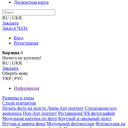
Дисконтная карта
RU
|
UKR
Заказать
Заказ в ЧАТе
Вход
Регистрация
Корзина
0
Ничего не куплено!
RU
|
UKR
Заказать
Оберiть мову
УКР
|
РУС
Информация
Размеры и цены
Стили портретов
Печать фото на холсте
Дрим-Арт портрет
Стилизация под
живопись
Поп-Арт портрет
Реставрация Ч/Б фотографий
Модульная картина по фото
Круглый и овальный холст
Ретушь и замена фона
Модульный фотоколлаж
Фотоколлаж на