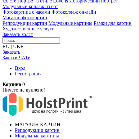
холсте
Портрет в стиле Love Is
Исторический портрет
Модульный коллаж из сот
Фотокартина с часами
Фотоколлаж он-лайн
Магазин фотокартин
Репродукции картин
Модульные картины
Рамки для картин
Художественные услуги
Заказать холст
RU
|
UKR
Заказать
Заказ в ЧАТе
Вход
Регистрация
Корзина
0
Ничего не куплено!
МАГАЗИН КАРТИН:
Репродукции картин
Модульные картины