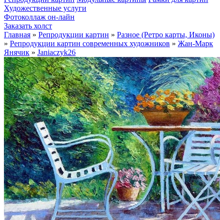
Художественные услуги
Фотоколлаж он-лайн
Заказать холст
Главная
»
Репродукции картин
»
Разное (Ретро карты, Иконы)
»
Репродукции картин современных художников
»
Жан-Марк
Янячик
»
Janiaczyk26