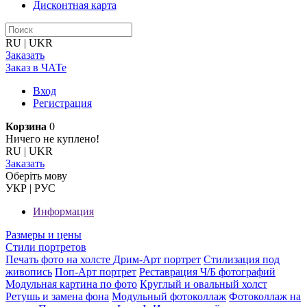
Дисконтная карта
RU
|
UKR
Заказать
Заказ в ЧАТе
Вход
Регистрация
Корзина
0
Ничего не куплено!
RU
|
UKR
Заказать
Оберiть мову
УКР
|
РУС
Информация
Размеры и цены
Стили портретов
Печать фото на холсте
Дрим-Арт портрет
Стилизация под
живопись
Поп-Арт портрет
Реставрация Ч/Б фотографий
Модульная картина по фото
Круглый и овальный холст
Ретушь и замена фона
Модульный фотоколлаж
Фотоколлаж на