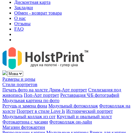
Дисконтная карта
Закладки
Обмен - возврат товара
О нас
Отзывы
FAQ
Размеры и цены
Стили портретов
Печать фото на холсте
Дрим-Арт портрет
Стилизация под
живопись
Поп-Арт портрет
Реставрация Ч/Б фотографий
Модульная картина по фото
Ретушь и замена фона
Модульный фотоколлаж
Фотоколлаж на
холсте
Портрет в стиле Love Is
Исторический портрет
Модульный коллаж из сот
Круглый и овальный холст
Фотокартина с часами
Фотоколлаж он-лайн
Магазин фотокартин
Репродукции картин
Модульные картины
Рамки для картин