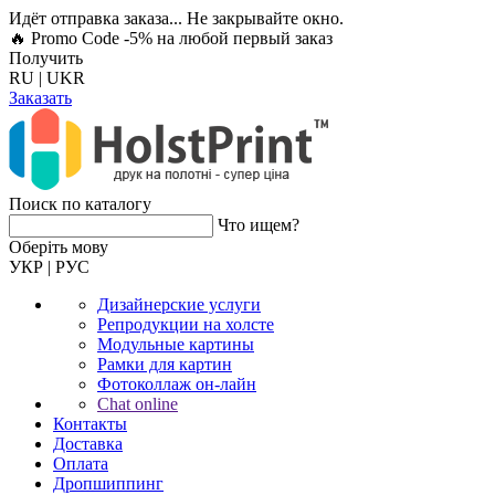
Идёт отправка заказа... Не закрывайте окно.
🔥 Promo Code -5%
на любой первый заказ
Получить
RU
|
UKR
Заказать
Поиск по каталогу
Что ищем?
Оберiть мову
УКР
|
РУС
Дизайнерские услуги
Репродукции на холсте
Модульные картины
Рамки для картин
Фотоколлаж он-лайн
Chat online
Контакты
Доставка
Оплата
Дропшиппинг