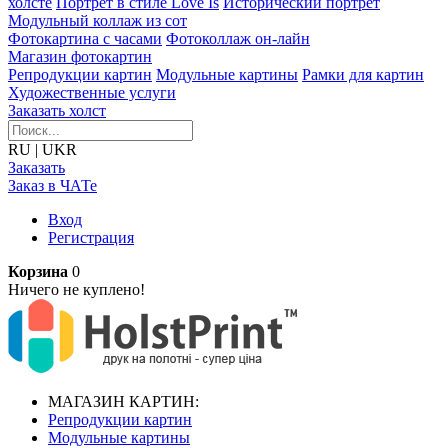
холсте
Портрет в стиле Love Is
Исторический портрет
Модульный коллаж из сот
Фотокартина с часами
Фотоколлаж он-лайн
Магазин фотокартин
Репродукции картин
Модульные картины
Рамки для картин
Художественные услуги
Заказать холст
RU
|
UKR
Заказать
Заказ в ЧАТе
Вход
Регистрация
Корзина
0
Ничего не куплено!
МАГАЗИН КАРТИН:
Репродукции картин
Модульные картины