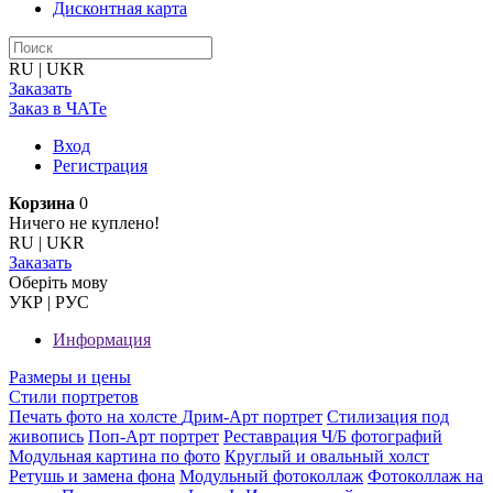
Дисконтная карта
RU
|
UKR
Заказать
Заказ в ЧАТе
Вход
Регистрация
Корзина
0
Ничего не куплено!
RU
|
UKR
Заказать
Оберiть мову
УКР
|
РУС
Информация
Размеры и цены
Стили портретов
Печать фото на холсте
Дрим-Арт портрет
Стилизация под
живопись
Поп-Арт портрет
Реставрация Ч/Б фотографий
Модульная картина по фото
Круглый и овальный холст
Ретушь и замена фона
Модульный фотоколлаж
Фотоколлаж на