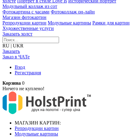
холсте
Портрет в стиле Love Is
Исторический портрет
Модульный коллаж из сот
Фотокартина с часами
Фотоколлаж он-лайн
Магазин фотокартин
Репродукции картин
Модульные картины
Рамки для картин
Художественные услуги
Заказать холст
RU
|
UKR
Заказать
Заказ в ЧАТе
Вход
Регистрация
Корзина
0
Ничего не куплено!
МАГАЗИН КАРТИН:
Репродукции картин
Модульные картины