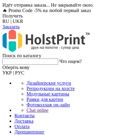
Идёт отправка заказа... Не закрывайте окно.
🔥 Promo Code -5%
на любой первый заказ
Получить
RU
|
UKR
Заказать
Поиск по каталогу
Что ищем?
Оберiть мову
УКР
|
РУС
Дизайнерские услуги
Репродукции на холсте
Модульные картины
Рамки для картин
Фотоколлаж он-лайн
Chat online
Контакты
Доставка
Оплата
Дропшиппинг