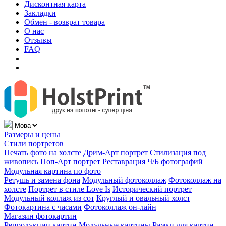
Дисконтная карта
Закладки
Обмен - возврат товара
О нас
Отзывы
FAQ
Размеры и цены
Стили портретов
Печать фото на холсте
Дрим-Арт портрет
Стилизация под
живопись
Поп-Арт портрет
Реставрация Ч/Б фотографий
Модульная картина по фото
Ретушь и замена фона
Модульный фотоколлаж
Фотоколлаж на
холсте
Портрет в стиле Love Is
Исторический портрет
Модульный коллаж из сот
Круглый и овальный холст
Фотокартина с часами
Фотоколлаж он-лайн
Магазин фотокартин
Репродукции картин
Модульные картины
Рамки для картин