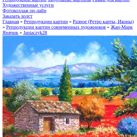
Художественные услуги
Фотоколлаж он-лайн
Заказать холст
Главная
»
Репродукции картин
»
Разное (Ретро карты, Иконы)
»
Репродукции картин современных художников
»
Жан-Марк
Янячик
»
Janiaczyk28