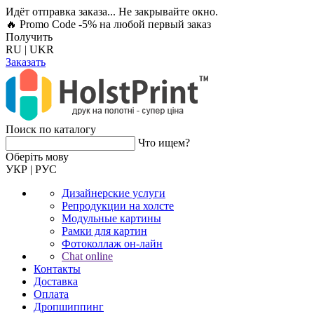
Идёт отправка заказа... Не закрывайте окно.
🔥 Promo Code -5%
на любой первый заказ
Получить
RU
|
UKR
Заказать
Поиск по каталогу
Что ищем?
Оберiть мову
УКР
|
РУС
Дизайнерские услуги
Репродукции на холсте
Модульные картины
Рамки для картин
Фотоколлаж он-лайн
Chat online
Контакты
Доставка
Оплата
Дропшиппинг