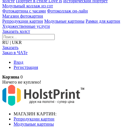
холсте
Портрет в стиле Love Is
Исторический портрет
Модульный коллаж из сот
Фотокартина с часами
Фотоколлаж он-лайн
Магазин фотокартин
Репродукции картин
Модульные картины
Рамки для картин
Художественные услуги
Заказать холст
RU
|
UKR
Заказать
Заказ в ЧАТе
Вход
Регистрация
Корзина
0
Ничего не куплено!
МАГАЗИН КАРТИН:
Репродукции картин
Модульные картины