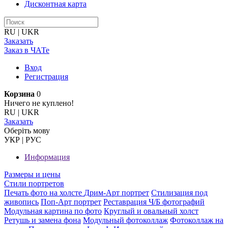
Дисконтная карта
RU
|
UKR
Заказать
Заказ в ЧАТе
Вход
Регистрация
Корзина
0
Ничего не куплено!
RU
|
UKR
Заказать
Оберiть мову
УКР
|
РУС
Информация
Размеры и цены
Стили портретов
Печать фото на холсте
Дрим-Арт портрет
Стилизация под
живопись
Поп-Арт портрет
Реставрация Ч/Б фотографий
Модульная картина по фото
Круглый и овальный холст
Ретушь и замена фона
Модульный фотоколлаж
Фотоколлаж на