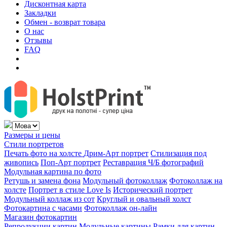
Дисконтная карта
Закладки
Обмен - возврат товара
О нас
Отзывы
FAQ
Размеры и цены
Стили портретов
Печать фото на холсте
Дрим-Арт портрет
Стилизация под
живопись
Поп-Арт портрет
Реставрация Ч/Б фотографий
Модульная картина по фото
Ретушь и замена фона
Модульный фотоколлаж
Фотоколлаж на
холсте
Портрет в стиле Love Is
Исторический портрет
Модульный коллаж из сот
Круглый и овальный холст
Фотокартина с часами
Фотоколлаж он-лайн
Магазин фотокартин
Репродукции картин
Модульные картины
Рамки для картин