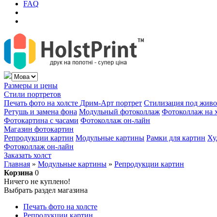
FAQ
Размеры и цены
Стили портретов
Печать фото на холсте
Дрим-Арт портрет
Стилизация под жив
Ретушь и замена фона
Модульный фотоколлаж
Фотоколлаж на 
Фотокартина с часами
Фотоколлаж он-лайн
Магазин фотокартин
Репродукции картин
Модульные картины
Рамки для картин
Ху
Фотоколлаж он-лайн
Заказать холст
Главная
»
Модульные картины
»
Репродукции картин
Корзина
0
Ничего не куплено!
Выбрать раздел магазина
Печать фото на холсте
Репродукции картин