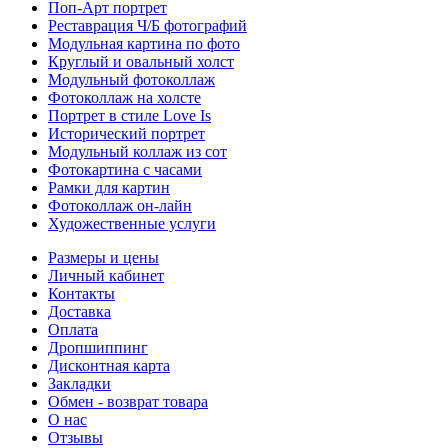
Поп-Арт портрет
Реставрация Ч/Б фотографий
Модульная картина по фото
Круглый и овальный холст
Модульный фотоколлаж
Фотоколлаж на холсте
Портрет в стиле Love Is
Исторический портрет
Модульный коллаж из сот
Фотокартина с часами
Рамки для картин
Фотоколлаж он-лайн
Художественные услуги
Размеры и цены
Личный кабинет
Контакты
Доставка
Оплата
Дропшиппинг
Дисконтная карта
Закладки
Обмен - возврат товара
О нас
Отзывы