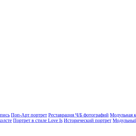
опись
Поп-Арт портрет
Реставрация Ч/Б фотографий
Модульная к
холсте
Портрет в стиле Love Is
Исторический портрет
Модульный