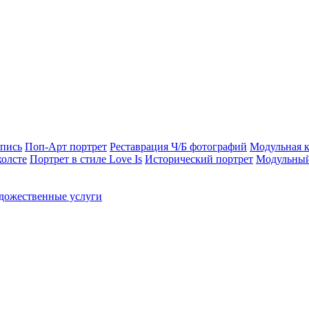
опись
Поп-Арт портрет
Реставрация Ч/Б фотографий
Модульная к
холсте
Портрет в стиле Love Is
Исторический портрет
Модульный
дожественные услуги