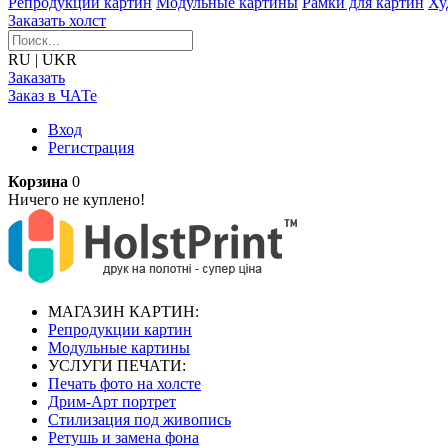
Репродукции картин
Модульные картины
Рамки для картин
Ху
Заказать холст
RU
|
UKR
Заказать
Заказ в ЧАТе
Вход
Регистрация
Корзина
0
Ничего не куплено!
МАГАЗИН КАРТИН:
Репродукции картин
Модульные картины
УСЛУГИ ПЕЧАТИ:
Печать фото на холсте
Дрим-Арт портрет
Стилизация под живопись
Ретушь и замена фона