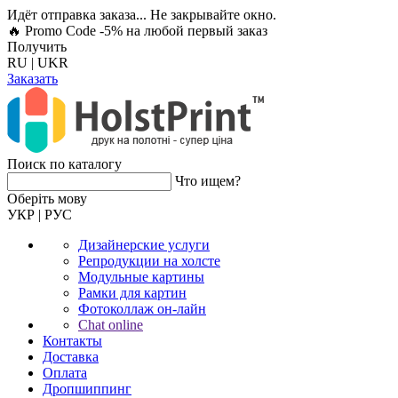
Идёт отправка заказа... Не закрывайте окно.
🔥 Promo Code -5%
на любой первый заказ
Получить
RU
|
UKR
Заказать
Поиск по каталогу
Что ищем?
Оберiть мову
УКР
|
РУС
Дизайнерские услуги
Репродукции на холсте
Модульные картины
Рамки для картин
Фотоколлаж он-лайн
Chat online
Контакты
Доставка
Оплата
Дропшиппинг