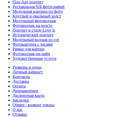
Поп-Арт портрет
Реставрация Ч/Б фотографий
Модульная картина по фото
Круглый и овальный холст
Модульный фотоколлаж
Фотоколлаж на холсте
Портрет в стиле Love Is
Исторический портрет
Модульный коллаж из сот
Фотокартина с часами
Рамки для картин
Фотоколлаж он-лайн
Художественные услуги
Размеры и цены
Личный кабинет
Контакты
Доставка
Оплата
Дропшиппинг
Дисконтная карта
Закладки
Обмен - возврат товара
О нас
Отзывы