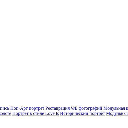
опись
Поп-Арт портрет
Реставрация Ч/Б фотографий
Модульная к
холсте
Портрет в стиле Love Is
Исторический портрет
Модульный