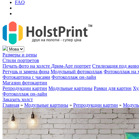
FAQ
Размеры и цены
Стили портретов
Печать фото на холсте
Дрим-Арт портрет
Стилизация под жив
Ретушь и замена фона
Модульный фотоколлаж
Фотоколлаж на 
Фотокартина с часами
Фотоколлаж он-лайн
Магазин фотокартин
Репродукции картин
Модульные картины
Рамки для картин
Ху
Фотоколлаж он-лайн
Заказать холст
Главная
»
Модульные картины
»
Репродукции картин
»
Модуль