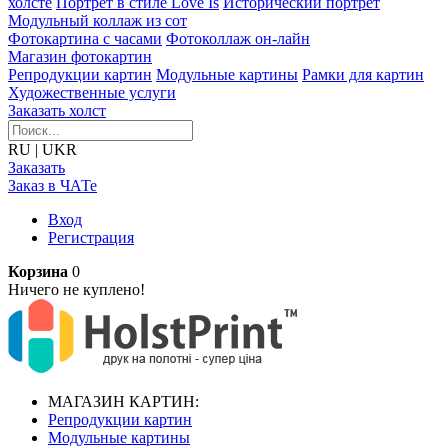
холсте
Портрет в стиле Love Is
Исторический портрет
Модульный коллаж из сот
Фотокартина с часами
Фотоколлаж он-лайн
Магазин фотокартин
Репродукции картин
Модульные картины
Рамки для картин
Художественные услуги
Заказать холст
RU
|
UKR
Заказать
Заказ в ЧАТе
Вход
Регистрация
Корзина
0
Ничего не куплено!
МАГАЗИН КАРТИН:
Репродукции картин
Модульные картины