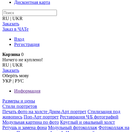
Дисконтная карта
RU
|
UKR
Заказать
Заказ в ЧАТе
Вход
Регистрация
Корзина
0
Ничего не куплено!
RU
|
UKR
Заказать
Оберiть мову
УКР
|
РУС
Информация
Размеры и цены
Стили портретов
Печать фото на холсте
Дрим-Арт портрет
Стилизация под
живопись
Поп-Арт портрет
Реставрация Ч/Б фотографий
Модульная картина по фото
Круглый и овальный холст
Ретушь и замена фона
Модульный фотоколлаж
Фотоколлаж на