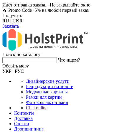
Идёт отправка заказа... Не закрывайте окно.
🔥 Promo Code -5%
на любой первый заказ
Получить
RU
|
UKR
Заказать
Поиск по каталогу
Что ищем?
Оберiть мову
УКР
|
РУС
Дизайнерские услуги
Репродукции на холсте
Модульные картины
Рамки для картин
Фотоколлаж он-лайн
Chat online
Контакты
Доставка
Оплата
Дропшиппинг