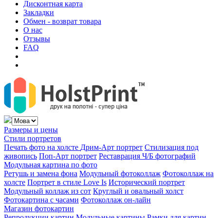
Дисконтная карта
Закладки
Обмен - возврат товара
О нас
Отзывы
FAQ
Размеры и цены
Стили портретов
Печать фото на холсте
Дрим-Арт портрет
Стилизация под
живопись
Поп-Арт портрет
Реставрация Ч/Б фотографий
Модульная картина по фото
Ретушь и замена фона
Модульный фотоколлаж
Фотоколлаж на
холсте
Портрет в стиле Love Is
Исторический портрет
Модульный коллаж из сот
Круглый и овальный холст
Фотокартина с часами
Фотоколлаж он-лайн
Магазин фотокартин
Репродукции картин
Модульные картины
Рамки для картин