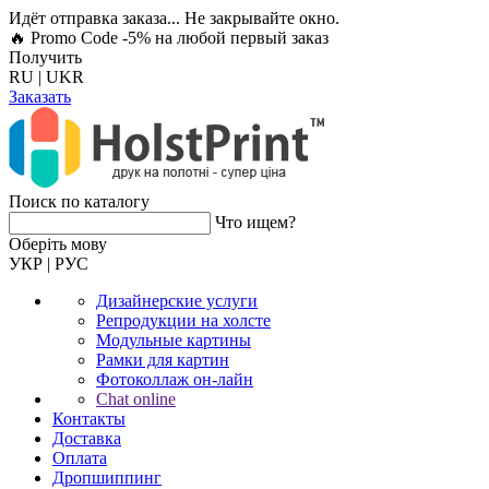
Идёт отправка заказа... Не закрывайте окно.
🔥 Promo Code -5%
на любой первый заказ
Получить
RU
|
UKR
Заказать
Поиск по каталогу
Что ищем?
Оберiть мову
УКР
|
РУС
Дизайнерские услуги
Репродукции на холсте
Модульные картины
Рамки для картин
Фотоколлаж он-лайн
Chat online
Контакты
Доставка
Оплата
Дропшиппинг