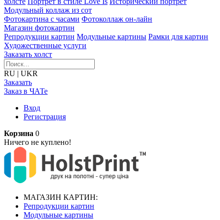
холсте
Портрет в стиле Love Is
Исторический портрет
Модульный коллаж из сот
Фотокартина с часами
Фотоколлаж он-лайн
Магазин фотокартин
Репродукции картин
Модульные картины
Рамки для картин
Художественные услуги
Заказать холст
RU
|
UKR
Заказать
Заказ в ЧАТе
Вход
Регистрация
Корзина
0
Ничего не куплено!
МАГАЗИН КАРТИН:
Репродукции картин
Модульные картины