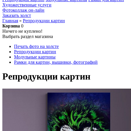
Художественные услуги
Фотоколлаж он-лайн
Заказать холст
Главная
»
Репродукции картин
Корзина
0
Ничего не куплено!
Выбрать раздел магазина
Печать фото на холсте
Репродукции картин
Модульные картины
Рамки для картин, вышивки, фотографий
Репродукции картин