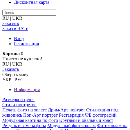
Дисконтная карта
RU
|
UKR
Заказать
Заказ в ЧАТе
Вход
Регистрация
Корзина
0
Ничего не куплено!
RU
|
UKR
Заказать
Оберiть мову
УКР
|
РУС
Информация
Размеры и цены
Стили портретов
Печать фото на холсте
Дрим-Арт портрет
Стилизация под
живопись
Поп-Арт портрет
Реставрация Ч/Б фотографий
Модульная картина по фото
Круглый и овальный холст
Ретушь и замена фона
Модульный фотоколлаж
Фотоколлаж на