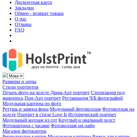
Дисконтная карта
Закладки
Обмен - возврат товара
О нас
Отзывы
FAQ
Размеры и цены
Стили портретов
Печать фото на холсте
Дрим-Арт портрет
Стилизация под
живопись
Поп-Арт портрет
Реставрация Ч/Б фотографий
Модульная картина по фото
Ретушь и замена фона
Модульный фотоколлаж
Фотоколлаж на
холсте
Портрет в стиле Love Is
Исторический портрет
Модульный коллаж из сот
Круглый и овальный холст
Фотокартина с часами
Фотоколлаж он-лайн
Магазин фотокартин
Репродукции картин
Модульные картины
Рамки для картин