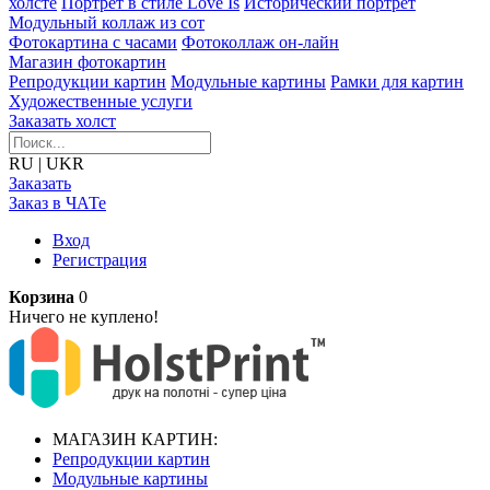
холсте
Портрет в стиле Love Is
Исторический портрет
Модульный коллаж из сот
Фотокартина с часами
Фотоколлаж он-лайн
Магазин фотокартин
Репродукции картин
Модульные картины
Рамки для картин
Художественные услуги
Заказать холст
RU
|
UKR
Заказать
Заказ в ЧАТе
Вход
Регистрация
Корзина
0
Ничего не куплено!
МАГАЗИН КАРТИН:
Репродукции картин
Модульные картины