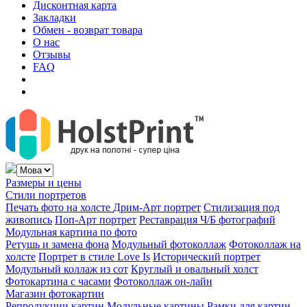
Дисконтная карта
Закладки
Обмен - возврат товара
О нас
Отзывы
FAQ
Размеры и цены
Стили портретов
Печать фото на холсте
Дрим-Арт портрет
Стилизация под
живопись
Поп-Арт портрет
Реставрация Ч/Б фотографий
Модульная картина по фото
Ретушь и замена фона
Модульный фотоколлаж
Фотоколлаж на
холсте
Портрет в стиле Love Is
Исторический портрет
Модульный коллаж из сот
Круглый и овальный холст
Фотокартина с часами
Фотоколлаж он-лайн
Магазин фотокартин
Репродукции картин
Модульные картины
Рамки для картин