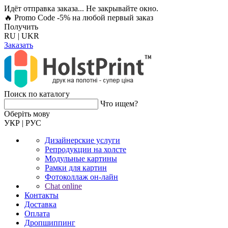
Идёт отправка заказа... Не закрывайте окно.
🔥 Promo Code -5%
на любой первый заказ
Получить
RU
|
UKR
Заказать
Поиск по каталогу
Что ищем?
Оберiть мову
УКР
|
РУС
Дизайнерские услуги
Репродукции на холсте
Модульные картины
Рамки для картин
Фотоколлаж он-лайн
Chat online
Контакты
Доставка
Оплата
Дропшиппинг