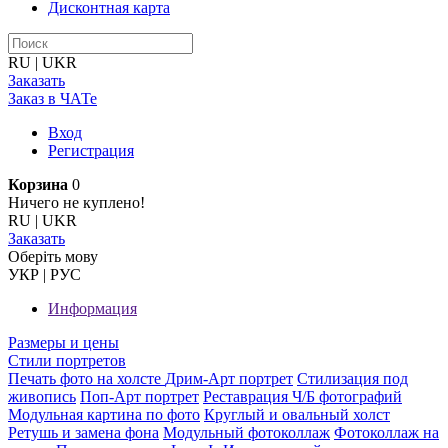
Дисконтная карта
RU
|
UKR
Заказать
Заказ в ЧАТе
Вход
Регистрация
Корзина
0
Ничего не куплено!
RU
|
UKR
Заказать
Оберiть мову
УКР
|
РУС
Информация
Размеры и цены
Стили портретов
Печать фото на холсте
Дрим-Арт портрет
Стилизация под
живопись
Поп-Арт портрет
Реставрация Ч/Б фотографий
Модульная картина по фото
Круглый и овальный холст
Ретушь и замена фона
Модульный фотоколлаж
Фотоколлаж на