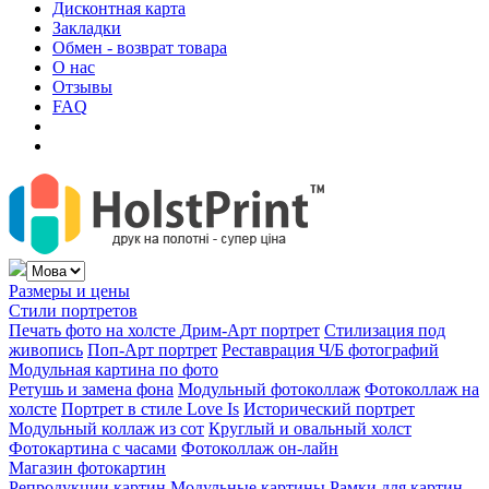
Дисконтная карта
Закладки
Обмен - возврат товара
О нас
Отзывы
FAQ
Размеры и цены
Стили портретов
Печать фото на холсте
Дрим-Арт портрет
Стилизация под
живопись
Поп-Арт портрет
Реставрация Ч/Б фотографий
Модульная картина по фото
Ретушь и замена фона
Модульный фотоколлаж
Фотоколлаж на
холсте
Портрет в стиле Love Is
Исторический портрет
Модульный коллаж из сот
Круглый и овальный холст
Фотокартина с часами
Фотоколлаж он-лайн
Магазин фотокартин
Репродукции картин
Модульные картины
Рамки для картин