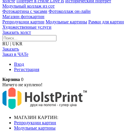
холсте
Портрет в стиле Love Is
Исторический портрет
Модульный коллаж из сот
Фотокартина с часами
Фотоколлаж он-лайн
Магазин фотокартин
Репродукции картин
Модульные картины
Рамки для картин
Художественные услуги
Заказать холст
RU
|
UKR
Заказать
Заказ в ЧАТе
Вход
Регистрация
Корзина
0
Ничего не куплено!
МАГАЗИН КАРТИН:
Репродукции картин
Модульные картины