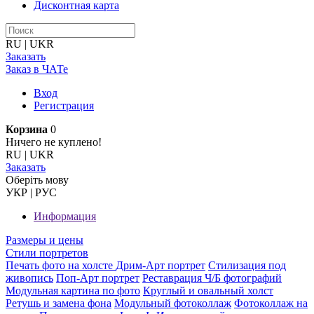
Дисконтная карта
RU
|
UKR
Заказать
Заказ в ЧАТе
Вход
Регистрация
Корзина
0
Ничего не куплено!
RU
|
UKR
Заказать
Оберiть мову
УКР
|
РУС
Информация
Размеры и цены
Стили портретов
Печать фото на холсте
Дрим-Арт портрет
Стилизация под
живопись
Поп-Арт портрет
Реставрация Ч/Б фотографий
Модульная картина по фото
Круглый и овальный холст
Ретушь и замена фона
Модульный фотоколлаж
Фотоколлаж на