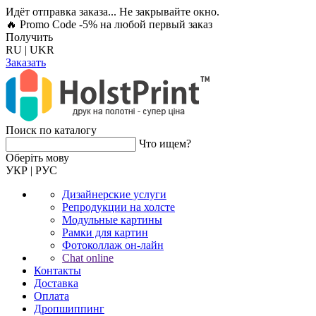
Идёт отправка заказа... Не закрывайте окно.
🔥 Promo Code -5%
на любой первый заказ
Получить
RU
|
UKR
Заказать
Поиск по каталогу
Что ищем?
Оберiть мову
УКР
|
РУС
Дизайнерские услуги
Репродукции на холсте
Модульные картины
Рамки для картин
Фотоколлаж он-лайн
Chat online
Контакты
Доставка
Оплата
Дропшиппинг