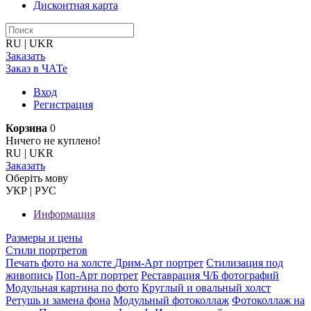
Дисконтная карта
RU
|
UKR
Заказать
Заказ в ЧАТе
Вход
Регистрация
Корзина
0
Ничего не куплено!
RU
|
UKR
Заказать
Оберiть мову
УКР
|
РУС
Информация
Размеры и цены
Стили портретов
Печать фото на холсте
Дрим-Арт портрет
Стилизация под
живопись
Поп-Арт портрет
Реставрация Ч/Б фотографий
Модульная картина по фото
Круглый и овальный холст
Ретушь и замена фона
Модульный фотоколлаж
Фотоколлаж на