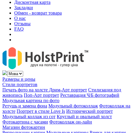
Дисконтная карта
Закладки
Обмен - возврат товара
О нас
Отзывы
FAQ
Размеры и цены
Стили портретов
Печать фото на холсте
Дрим-Арт портрет
Стилизация под
живопись
Поп-Арт портрет
Реставрация Ч/Б фотографий
Модульная картина по фото
Ретушь и замена фона
Модульный фотоколлаж
Фотоколлаж на
холсте
Портрет в стиле Love Is
Исторический портрет
Модульный коллаж из сот
Круглый и овальный холст
Фотокартина с часами
Фотоколлаж он-лайн
Магазин фотокартин
Репродукции картин
Модульные картины
Рамки для картин