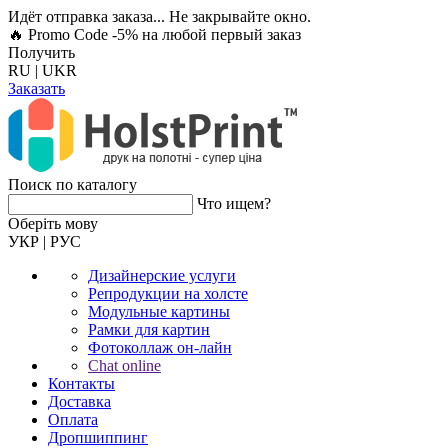
Идёт отправка заказа... Не закрывайте окно.
🔥 Promo Code -5%
на любой первый заказ
Получить
RU
|
UKR
Заказать
Поиск по каталогу
Что ищем?
Оберiть мову
УКР
|
РУС
Дизайнерские услуги
Репродукции на холсте
Модульные картины
Рамки для картин
Фотоколлаж он-лайн
Chat online
Контакты
Доставка
Оплата
Дропшиппинг