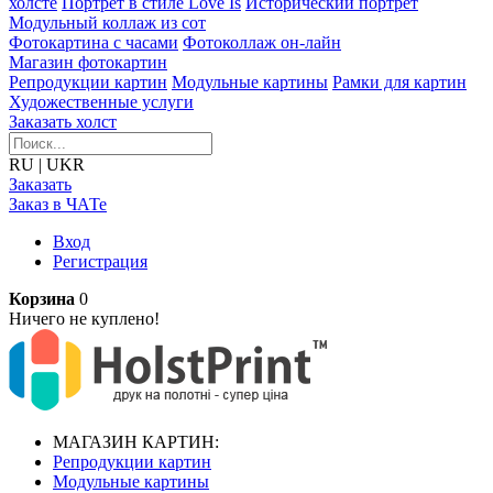
холсте
Портрет в стиле Love Is
Исторический портрет
Модульный коллаж из сот
Фотокартина с часами
Фотоколлаж он-лайн
Магазин фотокартин
Репродукции картин
Модульные картины
Рамки для картин
Художественные услуги
Заказать холст
RU
|
UKR
Заказать
Заказ в ЧАТе
Вход
Регистрация
Корзина
0
Ничего не куплено!
МАГАЗИН КАРТИН:
Репродукции картин
Модульные картины