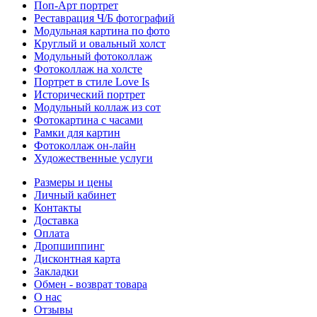
Поп-Арт портрет
Реставрация Ч/Б фотографий
Модульная картина по фото
Круглый и овальный холст
Модульный фотоколлаж
Фотоколлаж на холсте
Портрет в стиле Love Is
Исторический портрет
Модульный коллаж из сот
Фотокартина с часами
Рамки для картин
Фотоколлаж он-лайн
Художественные услуги
Размеры и цены
Личный кабинет
Контакты
Доставка
Оплата
Дропшиппинг
Дисконтная карта
Закладки
Обмен - возврат товара
О нас
Отзывы