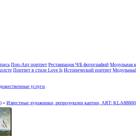
опись
Поп-Арт портрет
Реставрация Ч/Б фотографий
Модульная к
холсте
Портрет в стиле Love Is
Исторический портрет
Модульный
дожественные услуги
)
»
Известные художники, репродукции картин, ART: KLA88800