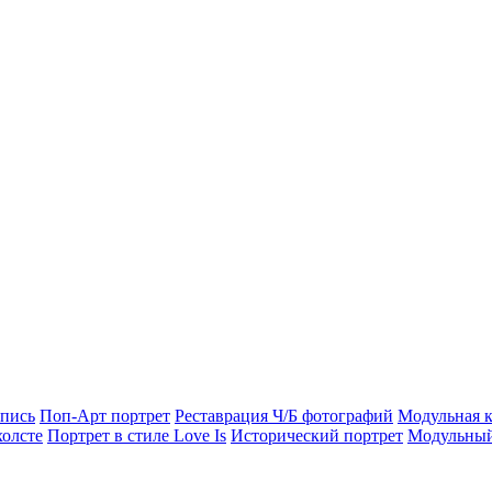
опись
Поп-Арт портрет
Реставрация Ч/Б фотографий
Модульная к
холсте
Портрет в стиле Love Is
Исторический портрет
Модульный