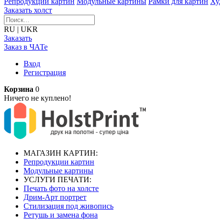
Репродукции картин
Модульные картины
Рамки для картин
Ху
Заказать холст
RU
|
UKR
Заказать
Заказ в ЧАТе
Вход
Регистрация
Корзина
0
Ничего не куплено!
МАГАЗИН КАРТИН:
Репродукции картин
Модульные картины
УСЛУГИ ПЕЧАТИ:
Печать фото на холсте
Дрим-Арт портрет
Стилизация под живопись
Ретушь и замена фона