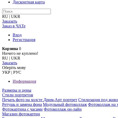
Дисконтная карта
RU
|
UKR
Заказать
Заказ в ЧАТе
Вход
Регистрация
Корзина
0
Ничего не куплено!
RU
|
UKR
Заказать
Оберiть мову
УКР
|
РУС
Информация
Размеры и цены
Стили портретов
Печать фото на холсте
Дрим-Арт портрет
Стилизация под жив
Ретушь и замена фона
Модульный фотоколлаж
Фотоколлаж на 
Фотокартина с часами
Фотоколлаж он-лайн
Магазин фотокартин