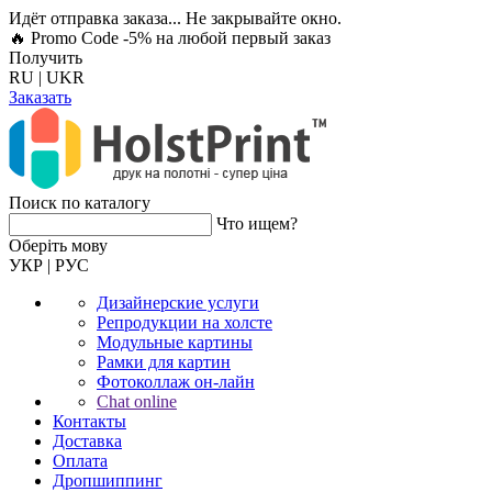
Идёт отправка заказа... Не закрывайте окно.
🔥 Promo Code -5%
на любой первый заказ
Получить
RU
|
UKR
Заказать
Поиск по каталогу
Что ищем?
Оберiть мову
УКР
|
РУС
Дизайнерские услуги
Репродукции на холсте
Модульные картины
Рамки для картин
Фотоколлаж он-лайн
Chat online
Контакты
Доставка
Оплата
Дропшиппинг