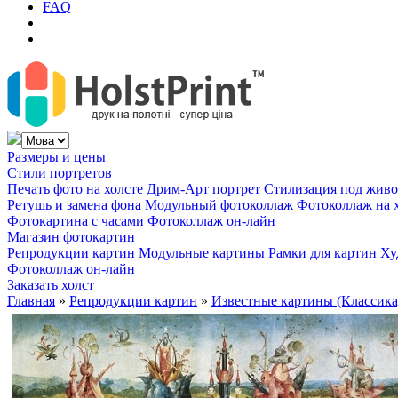
FAQ
Размеры и цены
Стили портретов
Печать фото на холсте
Дрим-Арт портрет
Стилизация под жив
Ретушь и замена фона
Модульный фотоколлаж
Фотоколлаж на 
Фотокартина с часами
Фотоколлаж он-лайн
Магазин фотокартин
Репродукции картин
Модульные картины
Рамки для картин
Ху
Фотоколлаж он-лайн
Заказать холст
Главная
»
Репродукции картин
»
Известные картины (Классика