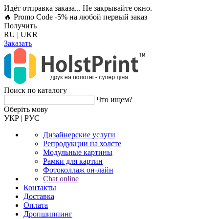
Идёт отправка заказа... Не закрывайте окно.
🔥 Promo Code -5%
на любой первый заказ
Получить
RU
|
UKR
Заказать
Поиск по каталогу
Что ищем?
Оберiть мову
УКР
|
РУС
Дизайнерские услуги
Репродукции на холсте
Модульные картины
Рамки для картин
Фотоколлаж он-лайн
Chat online
Контакты
Доставка
Оплата
Дропшиппинг