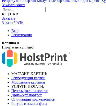
Репродукции картин
Модульные картины
Рамки для картин
Ху
Заказать холст
RU
|
UKR
Заказать
Заказ в ЧАТе
Вход
Регистрация
Корзина
0
Ничего не куплено!
МАГАЗИН КАРТИН:
Репродукции картин
Модульные картины
УСЛУГИ ПЕЧАТИ:
Печать фото на холсте
Дрим-Арт портрет
Стилизация под живопись
Ретушь и замена фона