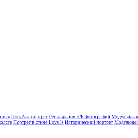
опись
Поп-Арт портрет
Реставрация Ч/Б фотографий
Модульная к
холсте
Портрет в стиле Love Is
Исторический портрет
Модульный