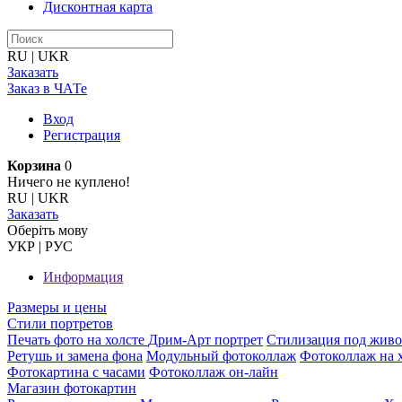
Дисконтная карта
RU
|
UKR
Заказать
Заказ в ЧАТе
Вход
Регистрация
Корзина
0
Ничего не куплено!
RU
|
UKR
Заказать
Оберiть мову
УКР
|
РУС
Информация
Размеры и цены
Стили портретов
Печать фото на холсте
Дрим-Арт портрет
Стилизация под жив
Ретушь и замена фона
Модульный фотоколлаж
Фотоколлаж на 
Фотокартина с часами
Фотоколлаж он-лайн
Магазин фотокартин