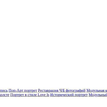
опись
Поп-Арт портрет
Реставрация Ч/Б фотографий
Модульная к
холсте
Портрет в стиле Love Is
Исторический портрет
Модульный