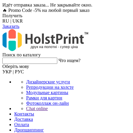
Идёт отправка заказа... Не закрывайте окно.
🔥 Promo Code -5%
на любой первый заказ
Получить
RU
|
UKR
Заказать
Поиск по каталогу
Что ищем?
Оберiть мову
УКР
|
РУС
Дизайнерские услуги
Репродукции на холсте
Модульные картины
Рамки для картин
Фотоколлаж он-лайн
Chat online
Контакты
Доставка
Оплата
Дропшиппинг