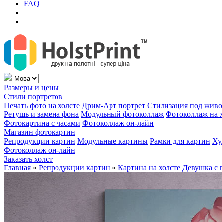
FAQ
Размеры и цены
Стили портретов
Печать фото на холсте
Дрим-Арт портрет
Стилизация под жив
Ретушь и замена фона
Модульный фотоколлаж
Фотоколлаж на 
Фотокартина с часами
Фотоколлаж он-лайн
Магазин фотокартин
Репродукции картин
Модульные картины
Рамки для картин
Ху
Фотоколлаж он-лайн
Заказать холст
Главная
»
Репродукции картин
»
Картина на холсте Девушка с 