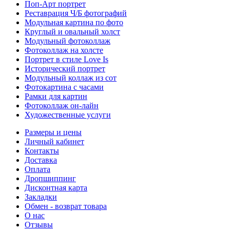
Поп-Арт портрет
Реставрация Ч/Б фотографий
Модульная картина по фото
Круглый и овальный холст
Модульный фотоколлаж
Фотоколлаж на холсте
Портрет в стиле Love Is
Исторический портрет
Модульный коллаж из сот
Фотокартина с часами
Рамки для картин
Фотоколлаж он-лайн
Художественные услуги
Размеры и цены
Личный кабинет
Контакты
Доставка
Оплата
Дропшиппинг
Дисконтная карта
Закладки
Обмен - возврат товара
О нас
Отзывы