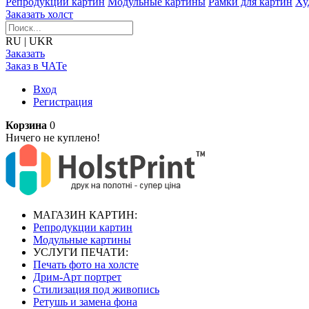
Репродукции картин
Модульные картины
Рамки для картин
Ху
Заказать холст
RU
|
UKR
Заказать
Заказ в ЧАТе
Вход
Регистрация
Корзина
0
Ничего не куплено!
МАГАЗИН КАРТИН:
Репродукции картин
Модульные картины
УСЛУГИ ПЕЧАТИ:
Печать фото на холсте
Дрим-Арт портрет
Стилизация под живопись
Ретушь и замена фона