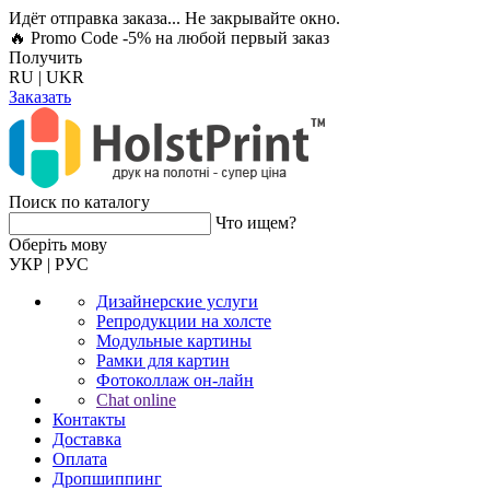
Идёт отправка заказа... Не закрывайте окно.
🔥 Promo Code -5%
на любой первый заказ
Получить
RU
|
UKR
Заказать
Поиск по каталогу
Что ищем?
Оберiть мову
УКР
|
РУС
Дизайнерские услуги
Репродукции на холсте
Модульные картины
Рамки для картин
Фотоколлаж он-лайн
Chat online
Контакты
Доставка
Оплата
Дропшиппинг