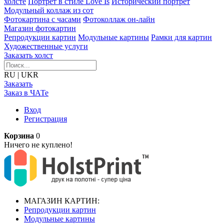
холсте
Портрет в стиле Love Is
Исторический портрет
Модульный коллаж из сот
Фотокартина с часами
Фотоколлаж он-лайн
Магазин фотокартин
Репродукции картин
Модульные картины
Рамки для картин
Художественные услуги
Заказать холст
RU
|
UKR
Заказать
Заказ в ЧАТе
Вход
Регистрация
Корзина
0
Ничего не куплено!
МАГАЗИН КАРТИН:
Репродукции картин
Модульные картины