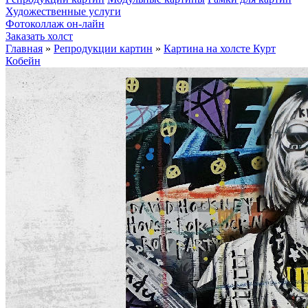
Художественные услуги
Фотоколлаж он-лайн
Заказать холст
Главная
»
Репродукции картин
»
Картина на холсте Курт
Кобейн