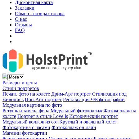
Дисконтная карта
Закладки
Обмен - возврат товара
О нас
Отзывы
FAQ
Размеры и цены
Стили портретов
Печать фото на холсте
Дрим-Арт портрет
Стилизация под
живопись
Поп-Арт портрет
Реставрация Ч/Б фотографий
Модульная картина по фото
Ретушь и замена фона
Модульный фотоколлаж
Фотоколлаж на
холсте
Портрет в стиле Love Is
Исторический портрет
Модульный коллаж из сот
Круглый и овальный холст
Фотокартина с часами
Фотоколлаж он-лайн
Магазин фотокартин
Репродукции картин
Модульные картины
Рамки для картин