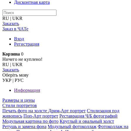
Дисконтная карта
RU
|
UKR
Заказать
Заказ в ЧАТе
Вход
Регистрация
Корзина
0
Ничего не куплено!
RU
|
UKR
Заказать
Оберiть мову
УКР
|
РУС
Информация
Размеры и цены
Стили портретов
Печать фото на холсте
Дрим-Арт портрет
Стилизация под
живопись
Поп-Арт портрет
Реставрация Ч/Б фотографий
Модульная картина по фото
Круглый и овальный холст
Ретушь и замена фона
Модульный фотоколлаж
Фотоколлаж на