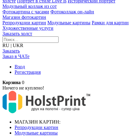
холсте
Портрет в стиле Love Is
Исторический портрет
Модульный коллаж из сот
Фотокартина с часами
Фотоколлаж он-лайн
Магазин фотокартин
Репродукции картин
Модульные картины
Рамки для картин
Художественные услуги
Заказать холст
RU
|
UKR
Заказать
Заказ в ЧАТе
Вход
Регистрация
Корзина
0
Ничего не куплено!
МАГАЗИН КАРТИН:
Репродукции картин
Модульные картины