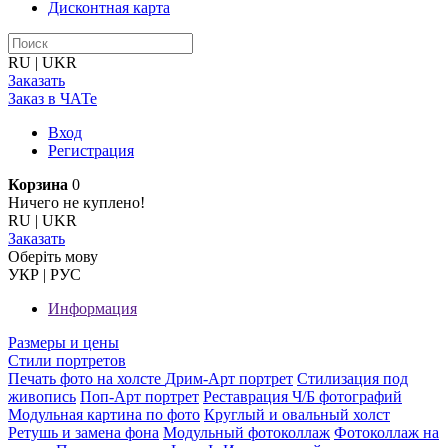
Дисконтная карта
RU
|
UKR
Заказать
Заказ в ЧАТе
Вход
Регистрация
Корзина
0
Ничего не куплено!
RU
|
UKR
Заказать
Оберiть мову
УКР
|
РУС
Информация
Размеры и цены
Стили портретов
Печать фото на холсте
Дрим-Арт портрет
Стилизация под
живопись
Поп-Арт портрет
Реставрация Ч/Б фотографий
Модульная картина по фото
Круглый и овальный холст
Ретушь и замена фона
Модульный фотоколлаж
Фотоколлаж на