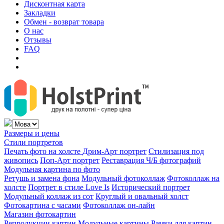
Дисконтная карта
Закладки
Обмен - возврат товара
О нас
Отзывы
FAQ
Размеры и цены
Стили портретов
Печать фото на холсте
Дрим-Арт портрет
Стилизация под
живопись
Поп-Арт портрет
Реставрация Ч/Б фотографий
Модульная картина по фото
Ретушь и замена фона
Модульный фотоколлаж
Фотоколлаж на
холсте
Портрет в стиле Love Is
Исторический портрет
Модульный коллаж из сот
Круглый и овальный холст
Фотокартина с часами
Фотоколлаж он-лайн
Магазин фотокартин
Репродукции картин
Модульные картины
Рамки для картин