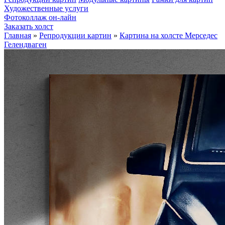
Художественные услуги
Фотоколлаж он-лайн
Заказать холст
Главная
»
Репродукции картин
»
Картина на холсте Мерседес
Гелендваген