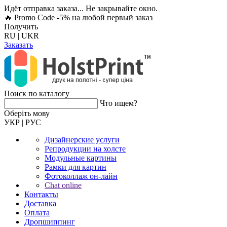
Идёт отправка заказа... Не закрывайте окно.
🔥 Promo Code -5%
на любой первый заказ
Получить
RU
|
UKR
Заказать
Поиск по каталогу
Что ищем?
Оберiть мову
УКР
|
РУС
Дизайнерские услуги
Репродукции на холсте
Модульные картины
Рамки для картин
Фотоколлаж он-лайн
Chat online
Контакты
Доставка
Оплата
Дропшиппинг