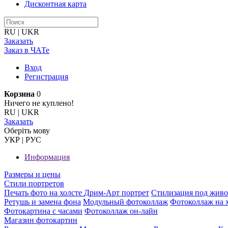
Дисконтная карта
RU
|
UKR
Заказать
Заказ в ЧАТе
Вход
Регистрация
Корзина
0
Ничего не куплено!
RU
|
UKR
Заказать
Оберiть мову
УКР
|
РУС
Информация
Размеры и цены
Стили портретов
Печать фото на холсте
Дрим-Арт портрет
Стилизация под жив
Ретушь и замена фона
Модульный фотоколлаж
Фотоколлаж на 
Фотокартина с часами
Фотоколлаж он-лайн
Магазин фотокартин