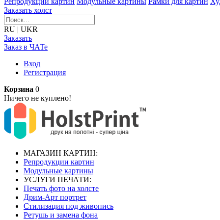
Репродукции картин
Модульные картины
Рамки для картин
Ху
Заказать холст
RU
|
UKR
Заказать
Заказ в ЧАТе
Вход
Регистрация
Корзина
0
Ничего не куплено!
МАГАЗИН КАРТИН:
Репродукции картин
Модульные картины
УСЛУГИ ПЕЧАТИ:
Печать фото на холсте
Дрим-Арт портрет
Стилизация под живопись
Ретушь и замена фона