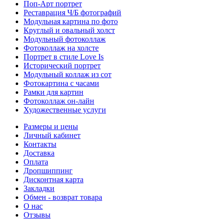
Поп-Арт портрет
Реставрация Ч/Б фотографий
Модульная картина по фото
Круглый и овальный холст
Модульный фотоколлаж
Фотоколлаж на холсте
Портрет в стиле Love Is
Исторический портрет
Модульный коллаж из сот
Фотокартина с часами
Рамки для картин
Фотоколлаж он-лайн
Художественные услуги
Размеры и цены
Личный кабинет
Контакты
Доставка
Оплата
Дропшиппинг
Дисконтная карта
Закладки
Обмен - возврат товара
О нас
Отзывы