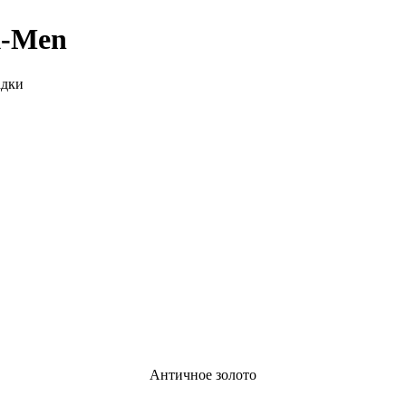
X-Men
адки
Античное золото