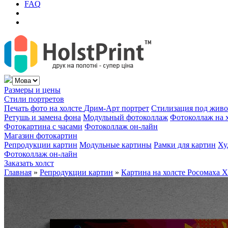
FAQ
Размеры и цены
Стили портретов
Печать фото на холсте
Дрим-Арт портрет
Стилизация под жив
Ретушь и замена фона
Модульный фотоколлаж
Фотоколлаж на 
Фотокартина с часами
Фотоколлаж он-лайн
Магазин фотокартин
Репродукции картин
Модульные картины
Рамки для картин
Ху
Фотоколлаж он-лайн
Заказать холст
Главная
»
Репродукции картин
»
Картина на холсте Росомаха 