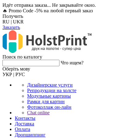
Идёт отправка заказа... Не закрывайте окно.
🔥 Promo Code -5%
на любой первый заказ
Получить
RU
|
UKR
Заказать
Поиск по каталогу
Что ищем?
Оберiть мову
УКР
|
РУС
Дизайнерские услуги
Репродукции на холсте
Модульные картины
Рамки для картин
Фотоколлаж он-лайн
Chat online
Контакты
Доставка
Оплата
Дропшиппинг