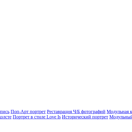
опись
Поп-Арт портрет
Реставрация Ч/Б фотографий
Модульная к
холсте
Портрет в стиле Love Is
Исторический портрет
Модульный