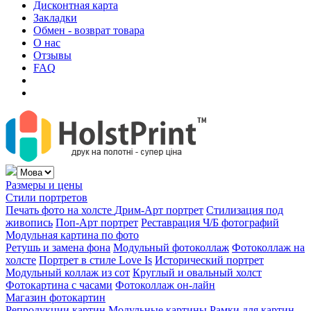
Дисконтная карта
Закладки
Обмен - возврат товара
О нас
Отзывы
FAQ
Размеры и цены
Стили портретов
Печать фото на холсте
Дрим-Арт портрет
Стилизация под
живопись
Поп-Арт портрет
Реставрация Ч/Б фотографий
Модульная картина по фото
Ретушь и замена фона
Модульный фотоколлаж
Фотоколлаж на
холсте
Портрет в стиле Love Is
Исторический портрет
Модульный коллаж из сот
Круглый и овальный холст
Фотокартина с часами
Фотоколлаж он-лайн
Магазин фотокартин
Репродукции картин
Модульные картины
Рамки для картин