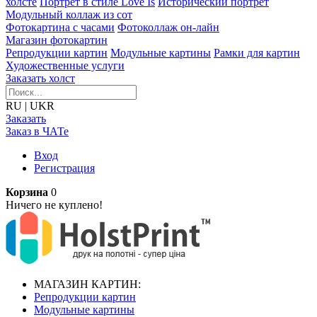
холсте
Портрет в стиле Love Is
Исторический портрет
Модульный коллаж из сот
Фотокартина с часами
Фотоколлаж он-лайн
Магазин фотокартин
Репродукции картин
Модульные картины
Рамки для картин
Художественные услуги
Заказать холст
RU
|
UKR
Заказать
Заказ в ЧАТе
Вход
Регистрация
Корзина
0
Ничего не куплено!
МАГАЗИН КАРТИН:
Репродукции картин
Модульные картины