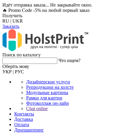
Идёт отправка заказа... Не закрывайте окно.
🔥 Promo Code -5%
на любой первый заказ
Получить
RU
|
UKR
Заказать
Поиск по каталогу
Что ищем?
Оберiть мову
УКР
|
РУС
Дизайнерские услуги
Репродукции на холсте
Модульные картины
Рамки для картин
Фотоколлаж он-лайн
Chat online
Контакты
Доставка
Оплата
Дропшиппинг