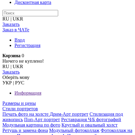
Дисконтная карта
RU
|
UKR
Заказать
Заказ в ЧАТе
Вход
Регистрация
Корзина
0
Ничего не куплено!
RU
|
UKR
Заказать
Оберiть мову
УКР
|
РУС
Информация
Размеры и цены
Стили портретов
Печать фото на холсте
Дрим-Арт портрет
Стилизация под
живопись
Поп-Арт портрет
Реставрация Ч/Б фотографий
Модульная картина по фото
Круглый и овальный холст
Ретушь и замена фона
Модульный фотоколлаж
Фотоколлаж на