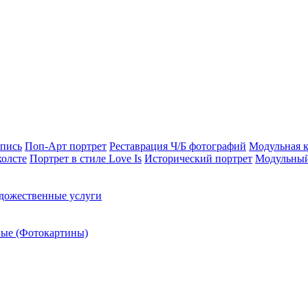
опись
Поп-Арт портрет
Реставрация Ч/Б фотографий
Модульная к
холсте
Портрет в стиле Love Is
Исторический портрет
Модульный
дожественные услуги
ые (Фотокартины)