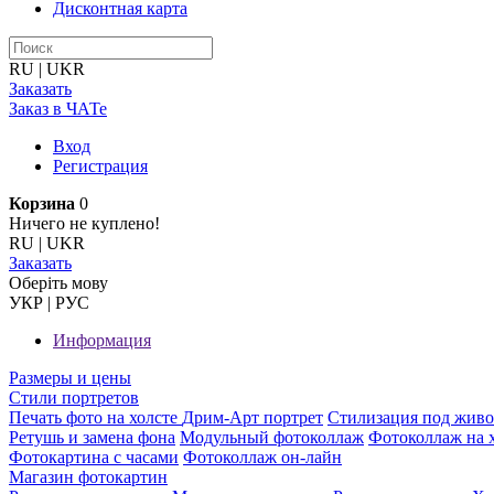
Дисконтная карта
RU
|
UKR
Заказать
Заказ в ЧАТе
Вход
Регистрация
Корзина
0
Ничего не куплено!
RU
|
UKR
Заказать
Оберiть мову
УКР
|
РУС
Информация
Размеры и цены
Стили портретов
Печать фото на холсте
Дрим-Арт портрет
Стилизация под жив
Ретушь и замена фона
Модульный фотоколлаж
Фотоколлаж на 
Фотокартина с часами
Фотоколлаж он-лайн
Магазин фотокартин