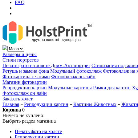
FAQ
Размеры и цены
Стили портретов
Печать фото на холсте
Дрим-Арт портрет
Стилизация под жив
Ретушь и замена фона
Модульный фотоколлаж
Фотоколлаж на 
Фотокартина с часами
Фотоколлаж он-лайн
Магазин фотокартин
Репродукции картин
Модульные картины
Рамки для картин
Ху
Фотоколлаж он-лайн
Заказать холст
Главная
»
Репродукции картин
»
Картины Животных
»
Животн
Корзина
0
Ничего не куплено!
Выбрать раздел магазина
Печать фото на холсте
Репродукции картин