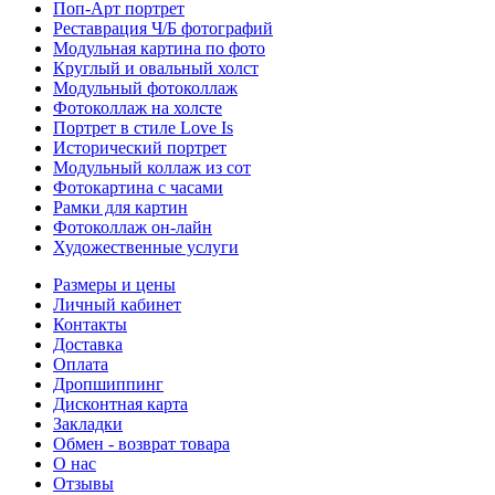
Поп-Арт портрет
Реставрация Ч/Б фотографий
Модульная картина по фото
Круглый и овальный холст
Модульный фотоколлаж
Фотоколлаж на холсте
Портрет в стиле Love Is
Исторический портрет
Модульный коллаж из сот
Фотокартина с часами
Рамки для картин
Фотоколлаж он-лайн
Художественные услуги
Размеры и цены
Личный кабинет
Контакты
Доставка
Оплата
Дропшиппинг
Дисконтная карта
Закладки
Обмен - возврат товара
О нас
Отзывы