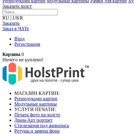
Репродукции картин
Модульные картины
Рамки для картин
Ху
Заказать холст
RU
|
UKR
Заказать
Заказ в ЧАТе
Вход
Регистрация
Корзина
0
Ничего не куплено!
МАГАЗИН КАРТИН:
Репродукции картин
Модульные картины
УСЛУГИ ПЕЧАТИ:
Печать фото на холсте
Дрим-Арт портрет
Стилизация под живопись
Ретушь и замена фона