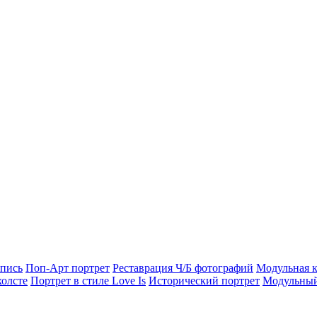
опись
Поп-Арт портрет
Реставрация Ч/Б фотографий
Модульная к
холсте
Портрет в стиле Love Is
Исторический портрет
Модульный