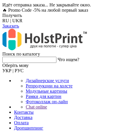
Идёт отправка заказа... Не закрывайте окно.
🔥 Promo Code -5%
на любой первый заказ
Получить
RU
|
UKR
Заказать
Поиск по каталогу
Что ищем?
Оберiть мову
УКР
|
РУС
Дизайнерские услуги
Репродукции на холсте
Модульные картины
Рамки для картин
Фотоколлаж он-лайн
Chat online
Контакты
Доставка
Оплата
Дропшиппинг