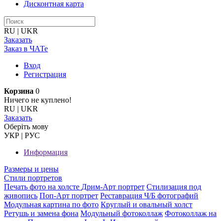
Дисконтная карта
RU
|
UKR
Заказать
Заказ в ЧАТе
Вход
Регистрация
Корзина
0
Ничего не куплено!
RU
|
UKR
Заказать
Оберiть мову
УКР
|
РУС
Информация
Размеры и цены
Стили портретов
Печать фото на холсте
Дрим-Арт портрет
Стилизация под
живопись
Поп-Арт портрет
Реставрация Ч/Б фотографий
Модульная картина по фото
Круглый и овальный холст
Ретушь и замена фона
Модульный фотоколлаж
Фотоколлаж на