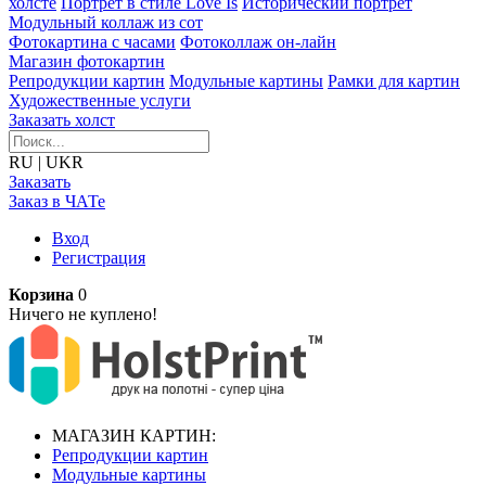
холсте
Портрет в стиле Love Is
Исторический портрет
Модульный коллаж из сот
Фотокартина с часами
Фотоколлаж он-лайн
Магазин фотокартин
Репродукции картин
Модульные картины
Рамки для картин
Художественные услуги
Заказать холст
RU
|
UKR
Заказать
Заказ в ЧАТе
Вход
Регистрация
Корзина
0
Ничего не куплено!
МАГАЗИН КАРТИН:
Репродукции картин
Модульные картины