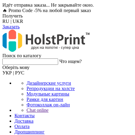
Идёт отправка заказа... Не закрывайте окно.
🔥 Promo Code -5%
на любой первый заказ
Получить
RU
|
UKR
Заказать
Поиск по каталогу
Что ищем?
Оберiть мову
УКР
|
РУС
Дизайнерские услуги
Репродукции на холсте
Модульные картины
Рамки для картин
Фотоколлаж он-лайн
Chat online
Контакты
Доставка
Оплата
Дропшиппинг