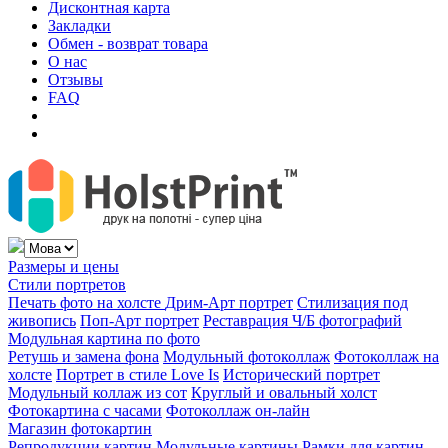
Дисконтная карта
Закладки
Обмен - возврат товара
О нас
Отзывы
FAQ
Размеры и цены
Стили портретов
Печать фото на холсте
Дрим-Арт портрет
Стилизация под
живопись
Поп-Арт портрет
Реставрация Ч/Б фотографий
Модульная картина по фото
Ретушь и замена фона
Модульный фотоколлаж
Фотоколлаж на
холсте
Портрет в стиле Love Is
Исторический портрет
Модульный коллаж из сот
Круглый и овальный холст
Фотокартина с часами
Фотоколлаж он-лайн
Магазин фотокартин
Репродукции картин
Модульные картины
Рамки для картин