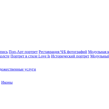
опись
Поп-Арт портрет
Реставрация Ч/Б фотографий
Модульная к
холсте
Портрет в стиле Love Is
Исторический портрет
Модульный
дожественные услуги
»
Иконы