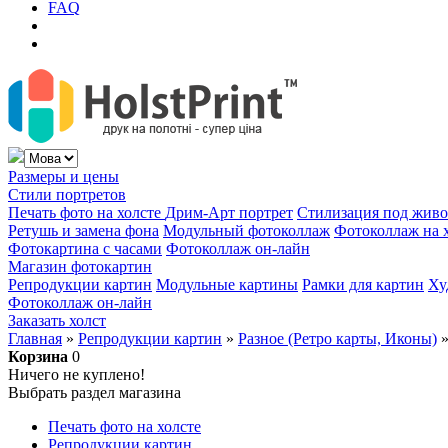
FAQ
Размеры и цены
Стили портретов
Печать фото на холсте
Дрим-Арт портрет
Стилизация под жив
Ретушь и замена фона
Модульный фотоколлаж
Фотоколлаж на 
Фотокартина с часами
Фотоколлаж он-лайн
Магазин фотокартин
Репродукции картин
Модульные картины
Рамки для картин
Ху
Фотоколлаж он-лайн
Заказать холст
Главная
»
Репродукции картин
»
Разное (Ретро карты, Иконы)
Корзина
0
Ничего не куплено!
Выбрать раздел магазина
Печать фото на холсте
Репродукции картин