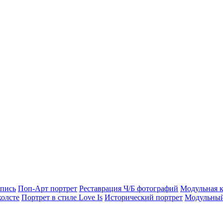
опись
Поп-Арт портрет
Реставрация Ч/Б фотографий
Модульная к
холсте
Портрет в стиле Love Is
Исторический портрет
Модульный