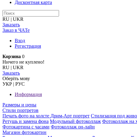
Дисконтная карта
RU
|
UKR
Заказать
Заказ в ЧАТе
Вход
Регистрация
Корзина
0
Ничего не куплено!
RU
|
UKR
Заказать
Оберiть мову
УКР
|
РУС
Информация
Размеры и цены
Стили портретов
Печать фото на холсте
Дрим-Арт портрет
Стилизация под жив
Ретушь и замена фона
Модульный фотоколлаж
Фотоколлаж на 
Фотокартина с часами
Фотоколлаж он-лайн
Магазин фотокартин