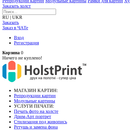
Репродукции картин
Модульные картины
Рамки для картин
Ху
Заказать холст
RU
|
UKR
Заказать
Заказ в ЧАТе
Вход
Регистрация
Корзина
0
Ничего не куплено!
МАГАЗИН КАРТИН:
Репродукции картин
Модульные картины
УСЛУГИ ПЕЧАТИ:
Печать фото на холсте
Дрим-Арт портрет
Стилизация под живопись
Ретушь и замена фона