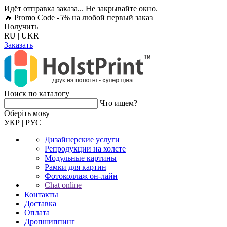
Идёт отправка заказа... Не закрывайте окно.
🔥 Promo Code -5%
на любой первый заказ
Получить
RU
|
UKR
Заказать
Поиск по каталогу
Что ищем?
Оберiть мову
УКР
|
РУС
Дизайнерские услуги
Репродукции на холсте
Модульные картины
Рамки для картин
Фотоколлаж он-лайн
Chat online
Контакты
Доставка
Оплата
Дропшиппинг