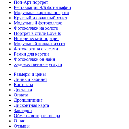
Поп-Арт портрет
Реставрация Ч/Б фотографий
Модульная картина по фото
Круглый и овальный холст
Модульный фотоколлаж
Фотоколлаж на холсте
Портрет в стиле Love Is
Исторический портрет
Модульный коллаж из сот
Фотокартина с часами
Рамки для картин
Фотоколлаж он-лайн
Художественные услуги
Размеры и цены
Личный кабинет
Контакты
Доставка
Оплата
Дропшиппинг
Дисконтная карта
Закладки
Обмен - возврат товара
О нас
Отзывы