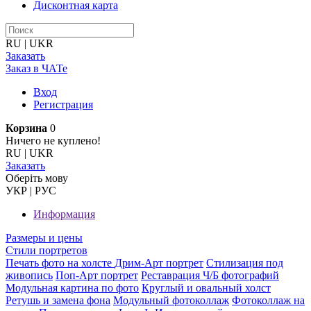
Дисконтная карта
RU
|
UKR
Заказать
Заказ в ЧАТе
Вход
Регистрация
Корзина
0
Ничего не куплено!
RU
|
UKR
Заказать
Оберiть мову
УКР
|
РУС
Информация
Размеры и цены
Стили портретов
Печать фото на холсте
Дрим-Арт портрет
Стилизация под
живопись
Поп-Арт портрет
Реставрация Ч/Б фотографий
Модульная картина по фото
Круглый и овальный холст
Ретушь и замена фона
Модульный фотоколлаж
Фотоколлаж на