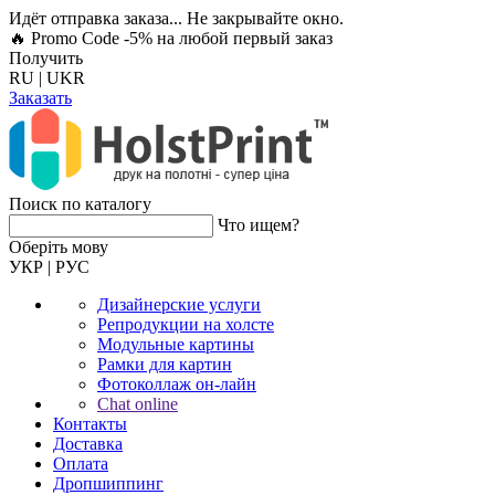
Идёт отправка заказа... Не закрывайте окно.
🔥 Promo Code -5%
на любой первый заказ
Получить
RU
|
UKR
Заказать
Поиск по каталогу
Что ищем?
Оберiть мову
УКР
|
РУС
Дизайнерские услуги
Репродукции на холсте
Модульные картины
Рамки для картин
Фотоколлаж он-лайн
Chat online
Контакты
Доставка
Оплата
Дропшиппинг