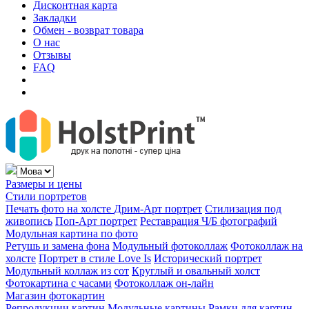
Дисконтная карта
Закладки
Обмен - возврат товара
О нас
Отзывы
FAQ
Размеры и цены
Стили портретов
Печать фото на холсте
Дрим-Арт портрет
Стилизация под
живопись
Поп-Арт портрет
Реставрация Ч/Б фотографий
Модульная картина по фото
Ретушь и замена фона
Модульный фотоколлаж
Фотоколлаж на
холсте
Портрет в стиле Love Is
Исторический портрет
Модульный коллаж из сот
Круглый и овальный холст
Фотокартина с часами
Фотоколлаж он-лайн
Магазин фотокартин
Репродукции картин
Модульные картины
Рамки для картин