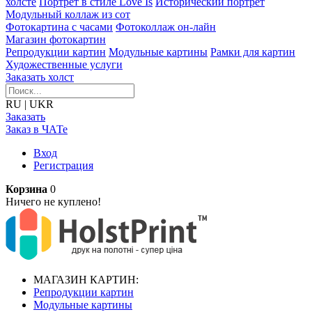
холсте
Портрет в стиле Love Is
Исторический портрет
Модульный коллаж из сот
Фотокартина с часами
Фотоколлаж он-лайн
Магазин фотокартин
Репродукции картин
Модульные картины
Рамки для картин
Художественные услуги
Заказать холст
RU
|
UKR
Заказать
Заказ в ЧАТе
Вход
Регистрация
Корзина
0
Ничего не куплено!
МАГАЗИН КАРТИН:
Репродукции картин
Модульные картины