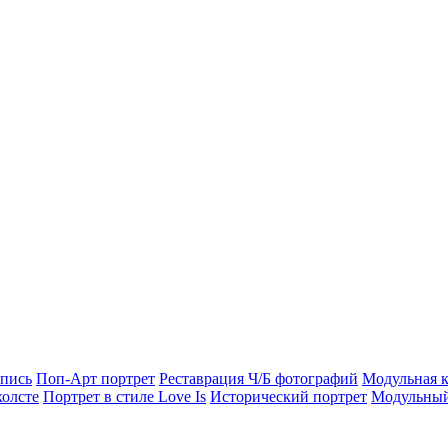
опись
Поп-Арт портрет
Реставрация Ч/Б фотографий
Модульная к
холсте
Портрет в стиле Love Is
Исторический портрет
Модульный