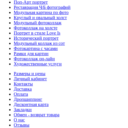
Поп-Арт портрет
Реставрация Ч/Б фотографий
Модульная картина по фото
Круглый и овальный холст
Модульный фотоколлаж
Фотоколлаж на холсте
Портрет в стиле Love Is
Исторический портрет
Модульный коллаж из сот
Фотокартина с часами
Рамки для картин
Фотоколлаж он-лайн
Художественные услуги
Размеры и цены
Личный кабинет
Контакты
Доставка
Оплата
Дропшиппинг
Дисконтная карта
Закладки
Обмен - возврат товара
О нас
Отзывы