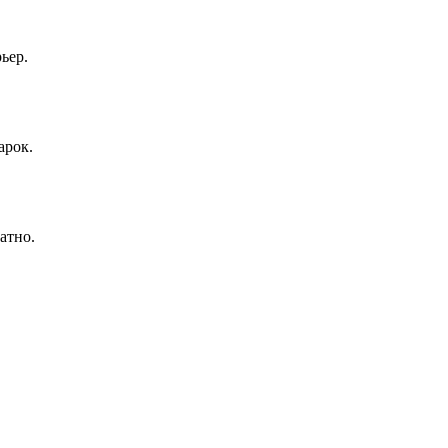
ьер.
арок.
атно.