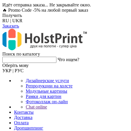
Идёт отправка заказа... Не закрывайте окно.
🔥 Promo Code -5%
на любой первый заказ
Получить
RU
|
UKR
Заказать
Поиск по каталогу
Что ищем?
Оберiть мову
УКР
|
РУС
Дизайнерские услуги
Репродукции на холсте
Модульные картины
Рамки для картин
Фотоколлаж он-лайн
Chat online
Контакты
Доставка
Оплата
Дропшиппинг