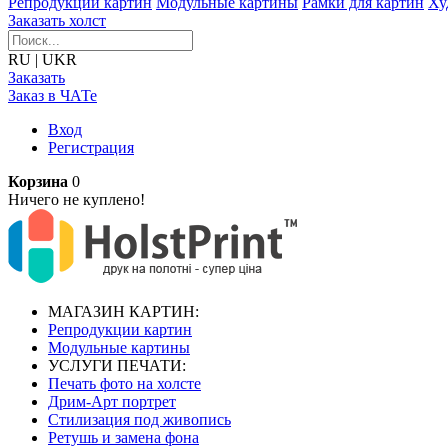
Репродукции картин
Модульные картины
Рамки для картин
Ху
Заказать холст
RU
|
UKR
Заказать
Заказ в ЧАТе
Вход
Регистрация
Корзина
0
Ничего не куплено!
МАГАЗИН КАРТИН:
Репродукции картин
Модульные картины
УСЛУГИ ПЕЧАТИ:
Печать фото на холсте
Дрим-Арт портрет
Стилизация под живопись
Ретушь и замена фона