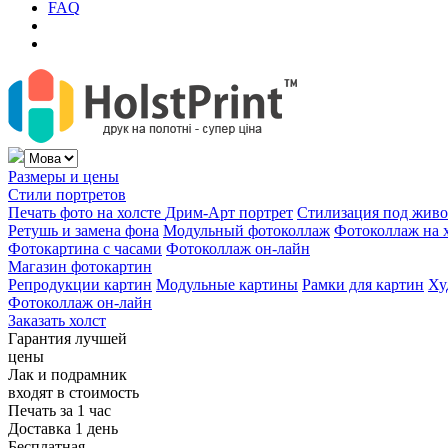
FAQ
Размеры и цены
Стили портретов
Печать фото на холсте
Дрим-Арт портрет
Стилизация под жив
Ретушь и замена фона
Модульный фотоколлаж
Фотоколлаж на 
Фотокартина с часами
Фотоколлаж он-лайн
Магазин фотокартин
Репродукции картин
Модульные картины
Рамки для картин
Ху
Фотоколлаж он-лайн
Заказать холст
Гарантия лучшей
цены
Лак и подрамник
входят в стоимость
Печать за 1 час
Доставка 1 день
Бесплатная