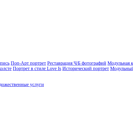
опись
Поп-Арт портрет
Реставрация Ч/Б фотографий
Модульная к
холсте
Портрет в стиле Love Is
Исторический портрет
Модульный
дожественные услуги