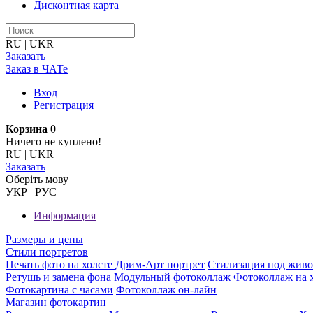
Дисконтная карта
RU
|
UKR
Заказать
Заказ в ЧАТе
Вход
Регистрация
Корзина
0
Ничего не куплено!
RU
|
UKR
Заказать
Оберiть мову
УКР
|
РУС
Информация
Размеры и цены
Стили портретов
Печать фото на холсте
Дрим-Арт портрет
Стилизация под жив
Ретушь и замена фона
Модульный фотоколлаж
Фотоколлаж на 
Фотокартина с часами
Фотоколлаж он-лайн
Магазин фотокартин