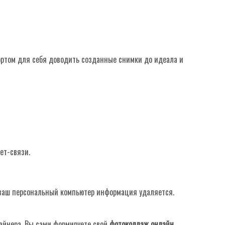
ортом для себя доводить созданные снимки до идеала и
ет-связи.
 ваш персональный компьютер информация удаляется.
зайнера. Вы сами формируете свой
фотоколлаж онлайн,