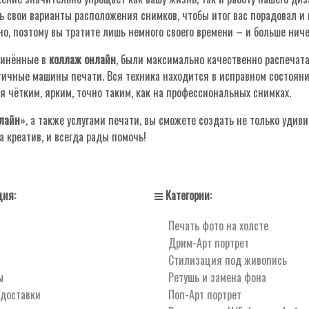
свои варианты расположения снимков, чтобы итог вас порадовал и в
о, поэтому вы тратите лишь немного своего времени – и больше ниче
единённые в
коллаж онлайн
, были максимально качественно распечат
гичные машины печати. Вся техника находится в исправном состояни
я чётким, ярким, точно таким, как на профессиональных снимках.
лайн
», а также услугами печати, вы сможете создать не только уди
 креатив, и всегда рады помочь!
ия:
Категории:
Печать фото на холсте
Дрим-Арт портрет
Стилизация под живопись
ы
Ретушь и замена фона
 доставки
Поп-Арт портрет