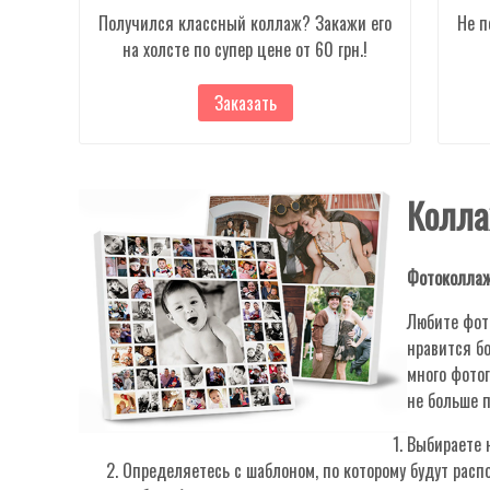
Получился классный коллаж? Закажи его
Не п
на холсте по супер цене от 60 грн.!
Заказать
Колла
Фотоколлаж
Любите фот
нравится бо
много фотог
не больше п
Выбираете 
Определяетесь с шаблоном, по которому будут расп