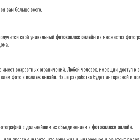
ся вам больше всего.
с получится свой уникальный
фотоколлаж онлайн
из множества фотогра
дома.
 имеет возрастных ограничений. Любой человек, имеющий доступ к с
телем фото в
коллаж онлайн
. Наша разработка будет интересной и по
фотографий с дальнейшим их объединением в
фотоколлаж онлайн
.
ль, или просто считаете, что ваша жизнь интересная и ею стоит поде