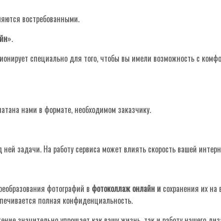
ляются востребованными.
айн
».
ционирует специально для того, чтобы вы имели возможность с комф
атана нами в формате, необходимом заказчику.
ней задачи. На работу сервиса может влиять скорость вашей интерн
преобразования фотографий в
фотоколлаж онлайн и
сохранения их на
спечивается полная конфиденциальность.
ение значительно упрощает как вашу жизнь, так и работу нашего ди